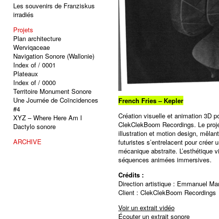
Les souvenirs de Franziskus
irradiés
Projets
Plan architecture
Werviqaceae
Navigation Sonore (Wallonie)
Index of / 0001
Plateaux
Index of / 0000
Territoire Monument Sonore
Une Journée de Coïncidences
French Fries – Kepler
#4
Création visuelle et animation 3D po
XYZ – Where Here Am I
ClekClekBoom Recordings. Le projet 
Dactylo sonore
illustration et motion design, mêla
ARCHIVE
futuristes s’entrelacent pour créer 
mécanique abstraite. L’esthétique v
séquences animées immersives.
Crédits :
Direction artistique : Emmanuel Ma
Client : ClekClekBoom Recordings
Voir un extrait vidéo
Écouter un extrait sonore