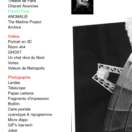
Théâtre de Paris
Chazart Associes
French Fries
ANOMALIE
The Martine Project
Archive
Vidéos
Portrait en 3D
Room 404
GHOST
Un chat rêve du Nord
Vortex
Voleurs de Metropolis
Photographie
Landes
Télescope
Papier carbone
Fragments d’impression
Biofilm
Carte postale
cyanotype & rayogramme
Micro diapo
GIF's low-tech
Joker