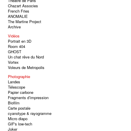
Théâtre de Paris
Chazart Associes
French Fries
ANOMALIE
The Martine Project
Archive
Vidéos
Portrait en 3D
Room 404
GHOST
Un chat rêve du Nord
Vortex
Voleurs de Metropolis
Photographie
Landes
Télescope
Papier carbone
Fragments d’impression
Biofilm
Carte postale
cyanotype & rayogramme
Micro diapo
GIF's low-tech
Joker