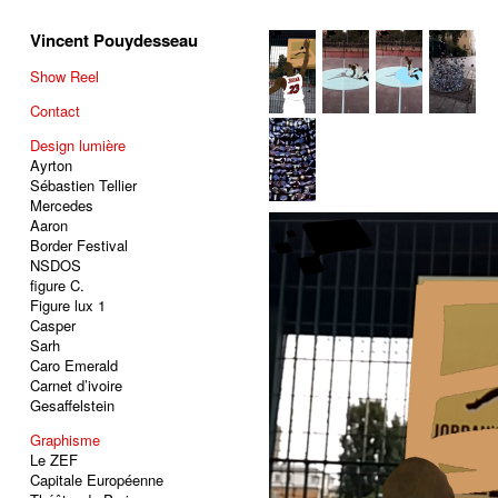
Vincent Pouydesseau
Show Reel
Contact
Design lumière
Ayrton
Sébastien Tellier
Mercedes
Aaron
Border Festival
NSDOS
figure C.
Figure lux 1
Casper
Sarh
Caro Emerald
Carnet d’ivoire
Gesaffelstein
Graphisme
Le ZEF
Capitale Européenne