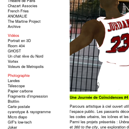
Théâtre de Paris
Chazart Associes
French Fries
ANOMALIE
The Martine Project
Archive
Vidéos
Portrait en 3D
Room 404
GHOST
Un chat rêve du Nord
Vortex
Voleurs de Metropolis
Photographie
Landes
Télescope
Papier carbone
Fragments d’impression
Une Journée de Coïncidences #4 
Biofilm
Parcours artistique à ciel ouvert ut
Carte postale
l’espace public. Les passants découv
cyanotype & rayogramme
les codes urbains, les icônes et le
Micro diapo
Parmi les projets présentés :
Unbra
GIF's low-tech
et
360 to the city
, une exploration 
Joker