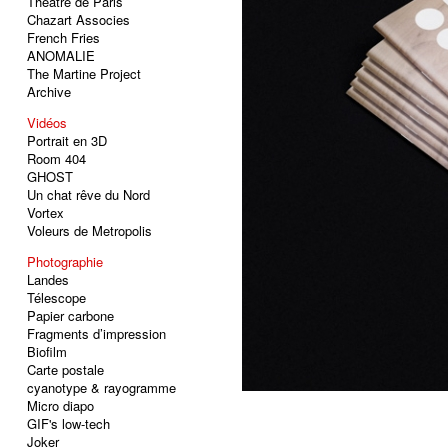
Théâtre de Paris
Chazart Associes
French Fries
ANOMALIE
The Martine Project
Archive
Vidéos
Portrait en 3D
Room 404
GHOST
Un chat rêve du Nord
Vortex
Voleurs de Metropolis
Photographie
Landes
Télescope
Papier carbone
Fragments d’impression
Biofilm
Carte postale
cyanotype & rayogramme
Micro diapo
GIF's low-tech
Joker