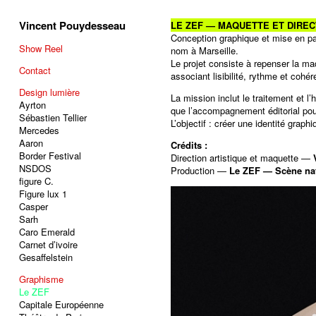
Vincent Pouydesseau
LE ZEF — MAQUETTE ET DIRE
Conception graphique et mise en 
Show Reel
nom à Marseille.
Le projet consiste à repenser la ma
Contact
associant lisibilité, rythme et cohér
Design lumière
La mission inclut le traitement et 
Ayrton
que l’accompagnement éditorial pou
Sébastien Tellier
L’objectif : créer une identité graph
Mercedes
Aaron
Crédits :
Border Festival
Direction artistique et maquette —
NSDOS
Production —
Le ZEF — Scène nat
figure C.
Figure lux 1
Casper
Sarh
Caro Emerald
Carnet d’ivoire
Gesaffelstein
Graphisme
Le ZEF
Capitale Européenne