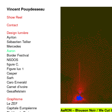
Vincent Pouydesseau
Show Reel
Contact
Design lumière
Ayrton
Sébastien Tellier
Mercedes
Aaron
Border Festival
NSDOS
figure C.
Figure lux 1
Casper
Sarh
Caro Emerald
Carnet d’ivoire
Gesaffelstein
Graphisme
Le ZEF
Capitale Européenne
AaRON – Blouson Noir / We Cut t