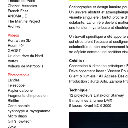
Théâtre de Paris
Chazart Associes
Scénographie et design lumière pou
French Fries
Un univers abstrait et atmosphériq
ANOMALIE
visuelle singulière : tantôt proche 
The Martine Project
éclatante. La lumière devient matiè
Archive
une tension mystérieuse et électriq
Vidéos
Un travail spécifique a été apporté 
Portrait en 3D
qui structurent l’espace et soulign
Room 404
colorimétrie et son environnement l
GHOST
se déploie comme une partition visu
Un chat rêve du Nord
Crédits :
Vortex
Conception & direction artistique 
Voleurs de Metropolis
Développement laser : Vincent Po
Photographie
Client & lumière : All Access Desig
Landes
Production : Junzi Arts, Zamora Pr
Télescope
Technique :
Papier carbone
12 projecteurs Datakolor Starway
Fragments d’impression
5 machines à fumée DMX
Biofilm
5 lasers Kvant ECS 3000
Carte postale
cyanotype & rayogramme
Micro diapo
GIF's low-tech
Joker